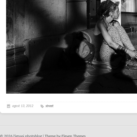
agost 13, 2012
street
© 2026 l'ignasi photoblog |
Theme by Eleven Themes