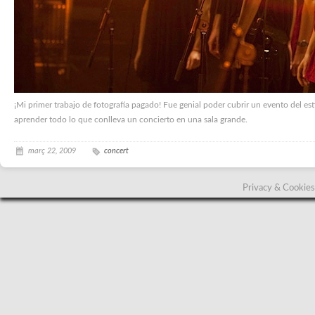
¡Mi primer trabajo de fotografía pagado! Fue genial poder cubrir un evento del es
aprender todo lo que conlleva un concierto en una sala grande.
març 22, 2009
concert
Privacy & Cookies