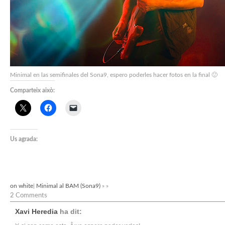
Minimal en las semifinales del Sona9, espero poderles hacer fotos en la final 🙂
Comparteix això:
Us agrada:
on white
|
Minimal al BAM (Sona9)
» »
2 Comments
Xavi Heredia
ha dit: