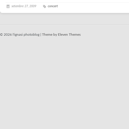
setembre 27, 2009
concert
© 2026 l'ignasi photoblog |
Theme by Eleven Themes