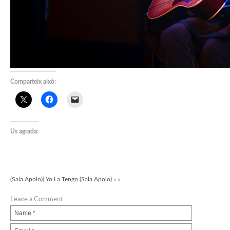
Comparteix això:
Us agrada:
(Sala Apolo)
|
Yo La Tengo (Sala Apolo)
» »
Leave a Comment