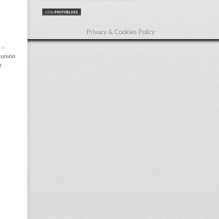
Privacy & Cookies Policy
« «
¿unión
o