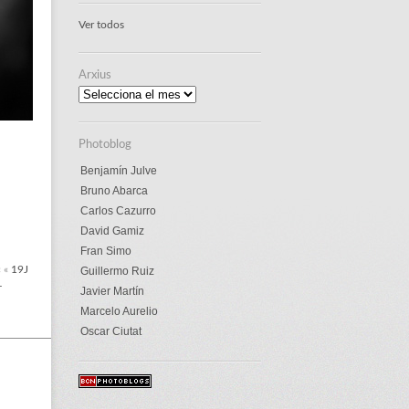
Ver todos
Arxius
Arxius
Photoblog
Benjamín Julve
Bruno Abarca
Carlos Cazurro
David Gamiz
Fran Simo
« «
19J
Guillermo Ruiz
–
Javier Martín
Marcelo Aurelio
Oscar Ciutat