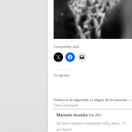
Comparteix això:
Us agrada:
Distància de seguretat
|
La alegria de las peonzas
» »
One Comment
Marcelo Aurelio
ha dit:
tus fans estamos esperando mÃ¡s fotos.. 🙂
por favor!