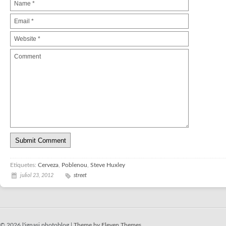
Etiquetes:
Cerveza
,
Poblenou
,
Steve Huxley
juliol 23, 2012
street
© 2026 l'ignasi photoblog |
Theme by Eleven Themes