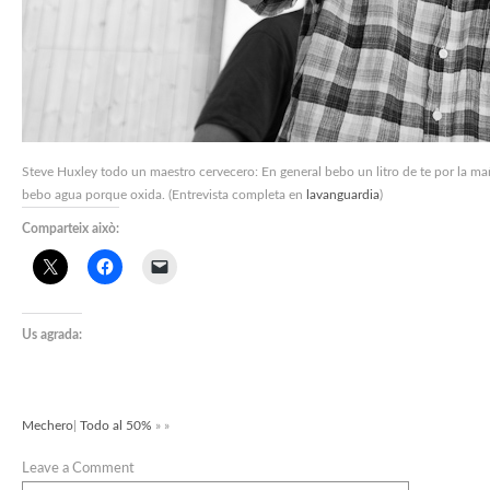
Steve Huxley todo un maestro cervecero:
En general bebo un litro de te por la ma
bebo agua porque oxida. (Entrevista completa en
lavanguardia
)
Comparteix això:
Us agrada:
Mechero
|
Todo al 50%
» »
Leave a Comment