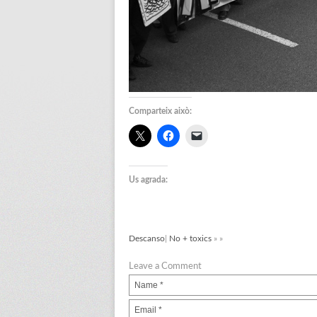
Comparteix això:
Us agrada:
Descanso
|
No + toxics
» »
Leave a Comment