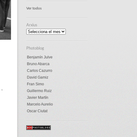
Ver todos
Arxius
Arxius
Photoblog
Benjamín Julve
Bruno Abarca
Carlos Cazurro
David Gamiz
Fran Simo
« «
Guillermo Ruiz
Javier Martín
Marcelo Aurelio
Oscar Ciutat