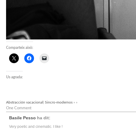
Comparteix això:
Us agrada:
Abstracción vacacional
|
Sincro-modernos
» »
One Comment
Basile Pesso
ha dit:
Very poetic and cinematic. I like !