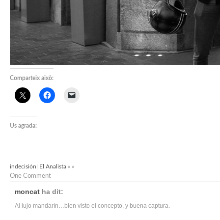
Comparteix això:
Us agrada:
indecisión
|
El Analista
» »
One Comment
moncat
ha dit:
Al lujo mandarín…bien visto el concepto, y buena captura.