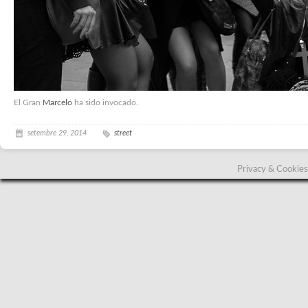
El Gran
Marcelo
ha sido invocado.
setembre 29, 2014
street
Privacy & Cookies