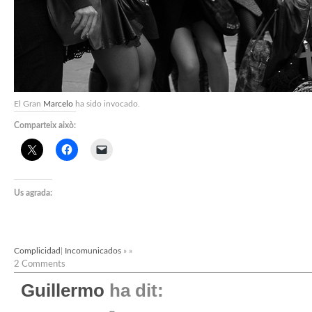
El Gran
Marcelo
ha sido invocado.
Comparteix això:
Us agrada:
Complicidad
|
Incomunicados
» »
2 Comments
Guillermo
ha dit: