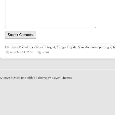
Etiquetes:
Barcelona
,
chicas
,
fotograf
,
fotografo
,
girls
,
Marcelo
,
noies
,
photograph
setembre 29, 2014
street
© 2026 l'ignasi photoblog |
Theme by Eleven Themes