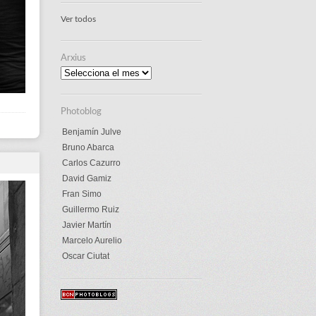
Ver todos
Arxius
Arxius
Photoblog
Benjamín Julve
Bruno Abarca
Carlos Cazurro
David Gamiz
Fran Simo
Guillermo Ruiz
Javier Martín
Marcelo Aurelio
Oscar Ciutat