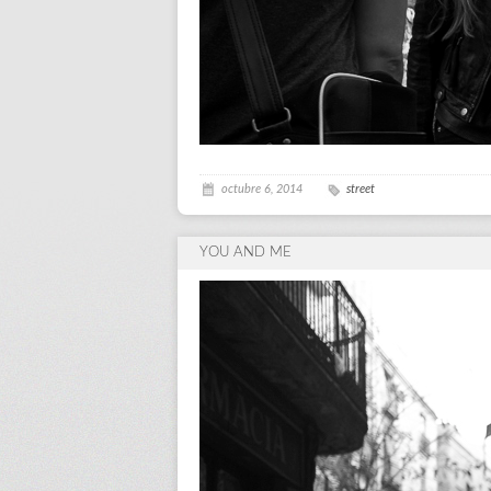
octubre 6, 2014
street
YOU AND ME