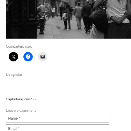
Comparteix això:
Us agrada:
Captadora
|
24×7
» »
Leave a Comment