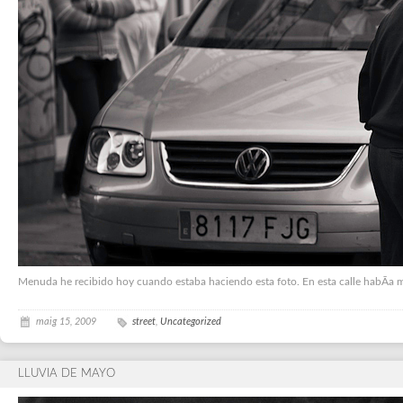
Menuda he recibido hoy cuando estaba haciendo esta foto. En esta calle habÃ­a m
maig 15, 2009
street
,
Uncategorized
LLUVIA DE MAYO