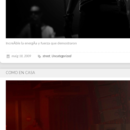
IncreÃ­ble la energÃ­a y fuerza que demostraron
maig 18, 2009
street
,
Uncategorized
COMO EN CASA