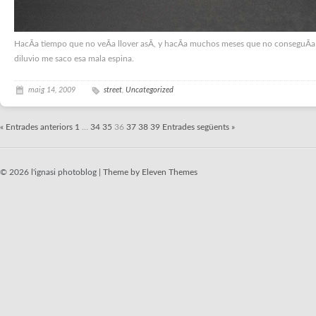
HacÃ­a tiempo que no veÃ­a llover asÃ­, y hacÃ­a muchos meses que no conseguÃ­a q
diluvio me saco esa mala espina.
maig 14, 2009
street
,
Uncategorized
« Entrades anteriors
1
…
34
35
36
37
38
39
Entrades següents »
© 2026 l'ignasi photoblog |
Theme by Eleven Themes